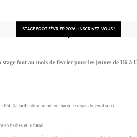
STAGE FOOT FÉVRIER 2026 : INSCRIVEZ-VOUS !
tage foot au mois de février pour les jeunes de U6 à U17
 85€ (la tarification prend en charge le repas du jeudi soir)
 en herbes et le futsal.