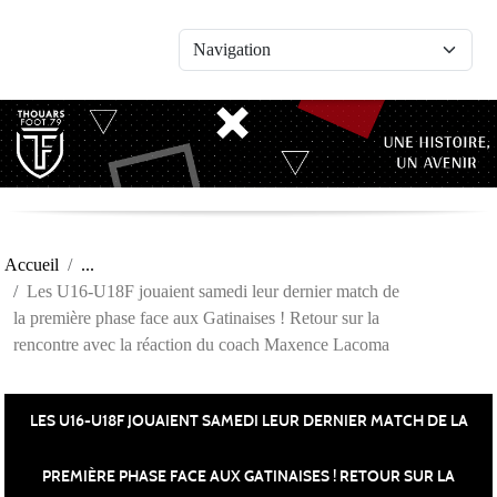
Panneau de gestion des cookies
Accueil
Les U16-U18F jouaient samedi leur dernier match de
la première phase face aux Gatinaises ! Retour sur la
rencontre avec la réaction du coach Maxence Lacoma
LES U16-U18F JOUAIENT SAMEDI LEUR DERNIER MATCH DE LA
PREMIÈRE PHASE FACE AUX GATINAISES ! RETOUR SUR LA
Publiée le
01 sept. 2025